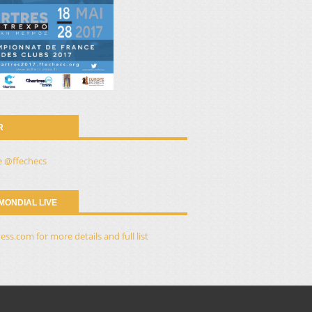
R
e @ffechecs
 MONDIAL LIVE