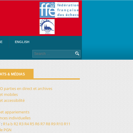
SE
ENGLISH
Search
for:
ATS & MÉDIAS
O parties en direct et archives
et mobiles
t accessibilité
 et appariements
ces individuelles
 :
R1a
b
R2
R3
R4
R5
R6
R7
R8
R9
R10
R11
ale PGN