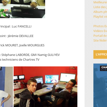
Meilleure
Liste des
Album ph
Playlist 
Photos E
rincipal : Luc FANCELLI
Vidéos E
Portail 
joint : Jérémie DEVALLEE
Site fédér
 Erick MOURET, Joelle MOURGUES
 : Stéphane LABORDE, GMI Namig GULIYEV
L’AFFI
es techniciens de Chartres TV