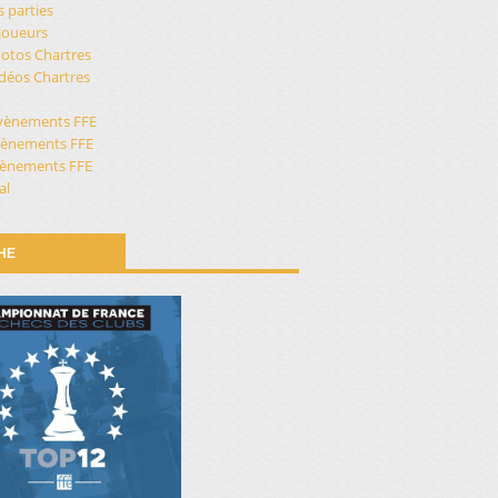
s parties
 joueurs
otos Chartres
vidéos Chartres
vènements FFE
vènements FFE
évènements FFE
al
CHE