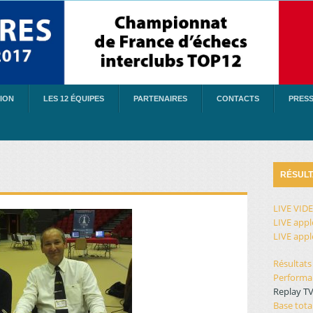
ION
LES 12 ÉQUIPES
PARTENAIRES
CONTACTS
PRES
RÉSULT
LIVE VIDE
LIVE appl
LIVE apple
Résultats
Performan
Replay TV
Base tot