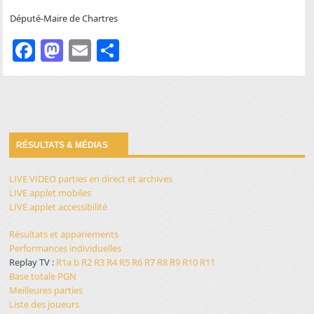
Député-Maire de Chartres
Facebook
Mastodon
Email
Partager
RÉSULTATS & MÉDIAS
LIVE VIDEO parties en direct et archives
LIVE applet mobiles
LIVE applet accessibilité
Résultats et appariements
Performances individuelles
Replay TV :
R1a
b
R2
R3
R4
R5
R6
R7
R8
R9
R10
R11
Base totale PGN
Meilleures parties
Liste des joueurs