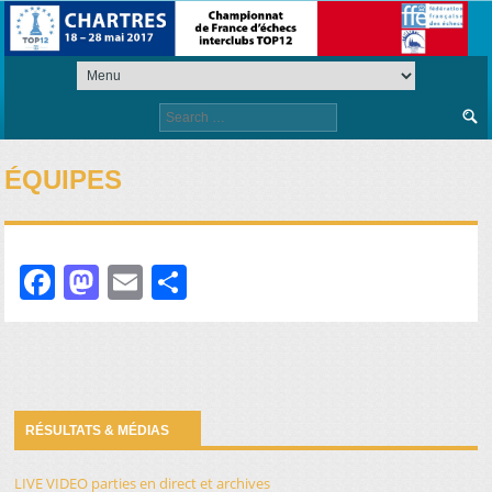
Search
for:
ÉQUIPES
Facebook
Mastodon
Email
Partager
RÉSULTATS & MÉDIAS
LIVE VIDEO parties en direct et archives