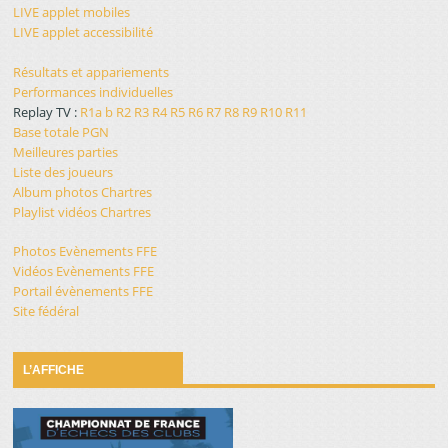
LIVE applet mobiles
LIVE applet accessibilité
Résultats et appariements
Performances individuelles
Replay TV :
R1a
b
R2
R3
R4
R5
R6
R7
R8
R9
R10
R11
Base totale PGN
Meilleures parties
Liste des joueurs
Album photos Chartres
Playlist vidéos Chartres
Photos Evènements FFE
Vidéos Evènements FFE
Portail évènements FFE
Site fédéral
L’AFFICHE