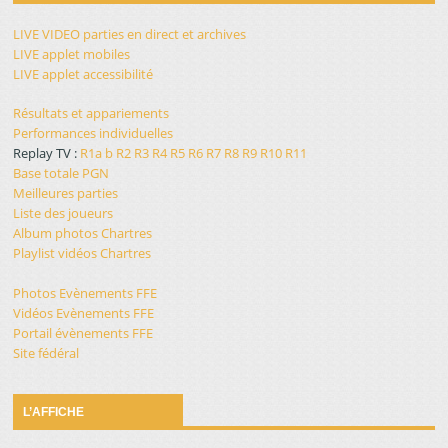
LIVE VIDEO parties en direct et archives
LIVE applet mobiles
LIVE applet accessibilité
Résultats et appariements
Performances individuelles
Replay TV :
R1a
b
R2
R3
R4
R5
R6
R7
R8
R9
R10
R11
Base totale PGN
Meilleures parties
Liste des joueurs
Album photos Chartres
Playlist vidéos Chartres
Photos Evènements FFE
Vidéos Evènements FFE
Portail évènements FFE
Site fédéral
L’AFFICHE