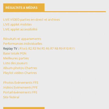
RÉSULTATS & MÉDIAS
LIVE VIDEO parties en direct et archives
LIVE applet mobiles
LIVE applet accessibilité
Résultats et appariements
Performances individuelles
Replay TV :
R1a
b
R2
R3
R4
R5
R6
R7
R8
R9
R10
R11
Base totale PGN
Meilleures parties
Liste des joueurs
Album photos Chartres
Playlist vidéos Chartres
Photos Evènements FFE
Vidéos Evènements FFE
Portail évènements FFE
Site fédéral