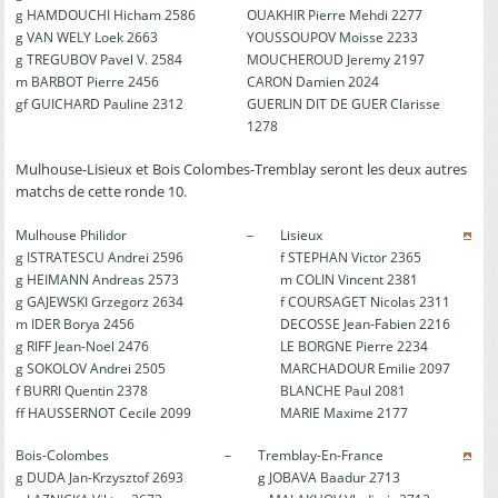
g HAMDOUCHI Hicham 2586
OUAKHIR Pierre Mehdi 2277
g VAN WELY Loek 2663
YOUSSOUPOV Moisse 2233
g TREGUBOV Pavel V. 2584
MOUCHEROUD Jeremy 2197
m BARBOT Pierre 2456
CARON Damien 2024
gf GUICHARD Pauline 2312
GUERLIN DIT DE GUER Clarisse
1278
Mulhouse-Lisieux et Bois Colombes-Tremblay seront les deux autres
matchs de cette ronde 10.
Mulhouse Philidor
–
Lisieux
g ISTRATESCU Andrei 2596
f STEPHAN Victor 2365
g HEIMANN Andreas 2573
m COLIN Vincent 2381
g GAJEWSKI Grzegorz 2634
f COURSAGET Nicolas 2311
m IDER Borya 2456
DECOSSE Jean-Fabien 2216
g RIFF Jean-Noel 2476
LE BORGNE Pierre 2234
g SOKOLOV Andrei 2505
MARCHADOUR Emilie 2097
f BURRI Quentin 2378
BLANCHE Paul 2081
ff HAUSSERNOT Cecile 2099
MARIE Maxime 2177
Bois-Colombes
–
Tremblay-En-France
g DUDA Jan-Krzysztof 2693
g JOBAVA Baadur 2713