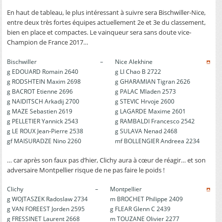
En haut de tableau, le plus intéressant à suivre sera Bischwiller-Nice,
entre deux très fortes équipes actuellement 2e et 3e du classement,
bien en place et compactes. Le vainqueur sera sans doute vice-
Champion de France 2017…
Bischwiller
–
Nice Alekhine
g EDOUARD Romain 2640
g LI Chao B 2722
g RODSHTEIN Maxim 2698
g GHARAMIAN Tigran 2626
g BACROT Etienne 2696
g PALAC Mladen 2573
g NAIDITSCH Arkadij 2700
g STEVIC Hrvoje 2600
g MAZE Sebastien 2619
g LAGARDE Maxime 2601
g PELLETIER Yannick 2543
g RAMBALDI Francesco 2542
g LE ROUX Jean-Pierre 2538
g SULAVA Nenad 2468
gf MAISURADZE Nino 2260
mf BOLLENGIER Andreea 2234
… car après son faux pas d’hier, Clichy aura à cœur de réagir… et son
adversaire Montpellier risque de ne pas faire le poids !
Clichy
–
Montpellier
g WOJTASZEK Radoslaw 2734
m BROCHET Philippe 2409
g VAN FOREEST Jorden 2595
g FLEAR Glenn C 2439
g FRESSINET Laurent 2668
m TOUZANE Olivier 2277