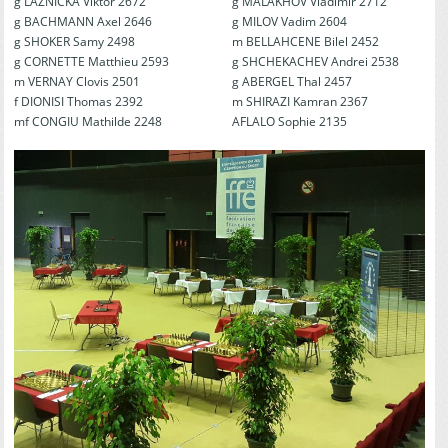
g LAZNICKA Viktor 2672
g MALAKHOV Vladimir 2712
g BACHMANN Axel 2646
g MILOV Vadim 2604
g SHOKER Samy 2498
m BELLAHCENE Bilel 2452
g CORNETTE Matthieu 2593
g SHCHEKACHEV Andrei 2538
m VERNAY Clovis 2501
g ABERGEL Thal 2457
f DIONISI Thomas 2392
m SHIRAZI Kamran 2367
mf CONGIU Mathilde 2248
AFLALO Sophie 2135