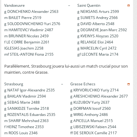
Vandoeuvre
–
Saint Quentin
g DONCHENKO Alexander 2563
g NEIKSANS Arturs 2599
m BAILET Pierre 2519
g SUMETS Andrey 2566
g SOLODOVNICHENKO Yuri 2576
g DAVID Alberto 2548
m HAMITEVICI Vladimir 2487
g DEGRAEVE Jean-Marc 2592
m BRUNNER Nicolas 2459
g KVEINYS Aloyzas 2520
f LE CORRE Benjamin 2261
g RELANGE Eloi 2464
IGLESIAS Joachim 2258
g MARCELIN Cyril 2472
mf STEIL-ANTONI Fiona 2155
gf LECONTE Maria 2174
Parallèlement, Strasbourg jouera lui-aussi un match crucial pour son
maintien, contre Grasse.
Strasbourg
–
Grasse Echecs
g NATAF Igor-Alexandre 2535
g KRYVORUCHKO Yuriy 2714
g BAKLAN Vladimir 2594
g ARESHCHENKO Alexander 2677
g SEBAG Marie 2488
g KUZUBOV Yuriy 2637
g SANIKIDZE Tornike 2518
g DORFMAN Iossif 2560
g ROZENTALIS Eduardas 2535
g WIRIG Anthony 2486
m SHARIF Mehrshad 2363
g APICELLA Manuel 2515
f HEINZ Timothee 2353
g LIBISZEWSKI Fabien 2544
m ROOS Louis 2346
ff DE SEROUX Camille 2117